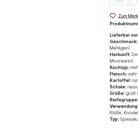
1 kg
5
Zum Merk
Produktnum
Lieferbar von
Geschmack:
Mehligen!
Herkunft:
Deu
Moorware!)
Kochtyp:
meh
Fleisch:
sehr 
Kartoffel:
run
Schale:
rausc
Größe:
groß 
Reifegruppe
Verwendung
Klöße, Knödel
Typ:
Speiseka