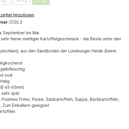
 kg
10 kg
20 kg
zettel hinzufügen
mer:
3120.3
:
September bis Mai
sehr feiner mehliger Kartoffelgeschmack - die Beste unter den
tschland, aus den Sandböden der Lüneburger Heide (keine
ligkochend
gelbfleischig
d oval
halig
(Ø 45-65mm)
:
sehr spät
:
Pommes Frites, Püree, Salzkartoffeln, Suppe, Backkartoffeln,
, Zum Einkellern geeignet
rtoffeln