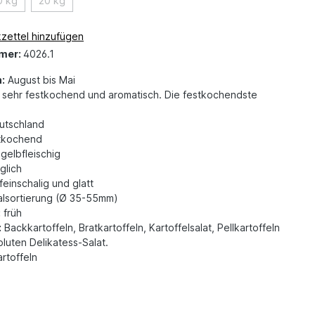
0 kg
20 kg
zettel hinzufügen
mer:
4026.1
:
August bis Mai
sehr festkochend und aromatisch. Die festkochendste
tschland
tkochend
gelbfleischig
glich
feinschalig und glatt
lsortierung (Ø 35-55mm)
:
früh
:
Backkartoffeln, Bratkartoffeln, Kartoffelsalat, Pellkartoffeln
oluten Delikatess-Salat.
rtoffeln