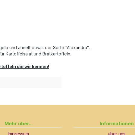
efgelb und ähnelt etwas der Sorte "Alexandra".
r Kartoffelsalat und Bratkartoffeln.
toffeln die wir kennen!
Mehr über...
Informationen
Impressum
über uns