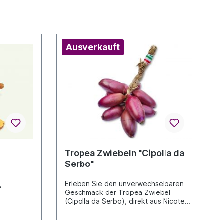
Ausverkauft
Tropea Zwiebeln "Cipolla da
Serbo"
,
Erleben Sie den unverwechselbaren
Geschmack der Tropea Zwiebel
(Cipolla da Serbo), direkt aus Nicotera
und
Marina, Kalabrien. Diese traditionelle
rote Zwiebel zeichnet sich durch ihr