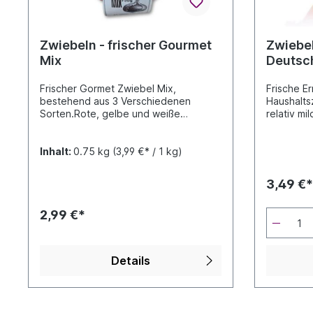
Zwiebeln - frischer Gourmet
Zwiebel
Mix
Deutsc
Frischer Gormet Zwiebel Mix,
Frische Er
bestehend aus 3 Verschiedenen
Haushalts
Sorten.Rote, gelbe und weiße
relativ mi
Zwiebeln, siehe Bild.
um diese 
Inhalt:
0.75 kg
(3,99 €* / 1 kg)
3,49 €*
2,99 €*
Details