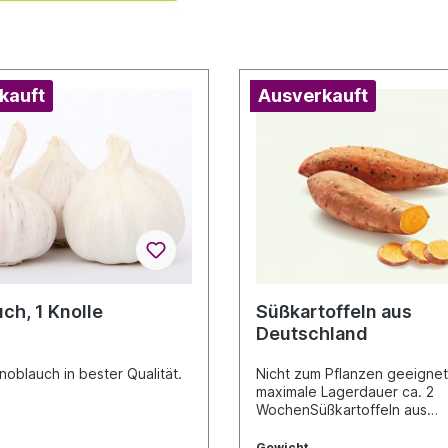
kauft
Ausverkauft
ch, 1 Knolle
Süßkartoffeln aus
Deutschland
noblauch in bester Qualität.
Nicht zum Pflanzen geeignet
maximale Lagerdauer ca. 2
WochenSüßkartoffeln aus
Deutschland: Frisch, lecker 
nachhaltigUnsere deutschen
Gewicht