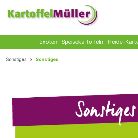
Exoten
Speisekartoffeln
Heide-Karto
Sonstiges
Sonstiges