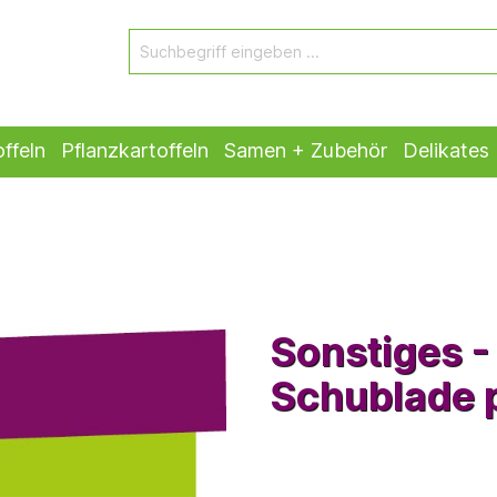
ffeln
Pflanzkartoffeln
Samen + Zubehör
Delikates
Sonstiges - 
Schublade 