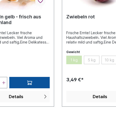
eignen sich als Beilage, Hau
oder Snack.Auf Grund der vi
Vitamine ist sie für Baby-Nah
n gelb - frisch aus
Zwiebeln rot
Brei oder zum Mischen mit 
hland
Gläschen hervorragend geei
absolute Vitaminbombe!
nte! Lecker frische
Frische Ernte! Lecker frische
zwiebeln. Viel Aroma und
Haushaltszwiebeln. Viel Aro
ld und saftig.Eine Delikatesse
relativ mild und saftig.Eine D
Jahreszeit
um diese Jahreszeit
Gewicht
1 kg
5 kg
10 kg
3,49 €*
Details
Details