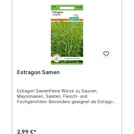
DAUMEN".Wir wünschen Ihnen viel Spaß an der
Freude und hoffen sehr auf Ihr Verständnis!
Estragon Samen
Estragon SamenFeine Würze zu Saucen,
Mayonnaisen, Salaten, Fleisch- und
Fischgerichten: Besonders geeignet als Estragon-
Essig bzw. Senf, zum Einlegen von Gurken und für
Kräuterbutter. Wirkt appetitanregend und
verdauungsfördernd. Wird frisch oder
getrocknetverwendet, kann auch eingefroren
werden.Beschreibung siehe Bild RückseiteDie An-
2,99 €*
und Aufzuchtanleitung erhalten Sie außerdem mit