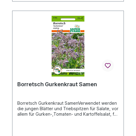
DAUMEN".Wir wünschen Ihnen viel Spaß an der
Freude und hoffen sehr auf Ihr Verständnis!
Borretsch Gurkenkraut Samen
Borretsch Gurkenkraut SamenVerwendet werden
die jungen Blätter und Triebspitzen für Salate, vor
allem für Gurken-,Tomaten- und Kartoffelsalat, für
Fleischgerichte und Suppen. Beim Kochen verliert
Borretsch sehr schnell an Geschmack.
Gurkenähnlicher Geschmack, deshalb
auchGurkenkraut genannt.Beschreibung siehe