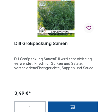
Dill Großpackung Samen
Dill Großpackung SamenDill wird sehr vielseitig
verwendet. Frisch für Gurken und Salate,
verschiedeneFischgerichte, Suppen und Saucen.
Das blühende Kraut zum Einlegen von Gurken,
ebenso auch derSamen.Beschreibung siehe Bild
RückseiteDie An- und Aufzuchtanleitung erhalten
Sie außerdem mit Ihrer Bestellung auf der
Verpackungsrückseite.Bitte beachten Sie!Leider
3,49 €*
kann keine Garantie auf Gelingen und Ertrag
gegeben werden.Die Aufzuchtverhältnisse
können je nach Temperatur, Feuchtigkeit,
Düngung, natürlichen Einflüssen,Beschaffenheit