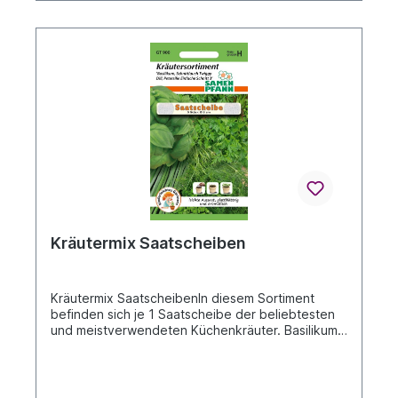
später nicht mehr nachvollzogen werden.Wir
vertrauen auf Ihre Achtsamkeit und Pflege und
wünschen allen einen sprichwörtlich "GRÜNEN
DAUMEN".Wir wünschen Ihnen viel Spaß an der
Freude und hoffen sehr auf Ihr Verständnis!
Kräutermix Saatscheiben
Kräutermix SaatscheibenIn diesem Sortiment
befinden sich je 1 Saatscheibe der beliebtesten
und meistverwendeten Küchenkräuter. Basilikum,
Dill, Petersilie Einfache Schnitt 3 und Schnittlauch
Twiggy. Saatscheiben- Für die bequeme und
einfach Anzucht im Topf!!Beschreibung siehe Bild
RückseiteDie An- und Aufzuchtanleitung erhalten