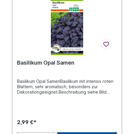
wünschen allen einen sprichwörtlich "GRÜNEN
DAUMEN".Wir wünschen Ihnen viel Spaß an der
Freude und hoffen sehr auf Ihr Verständnis!
Basilikum Opal Samen
Basilikum Opal SamenBasilikum mit intensiv roten
Blättern, sehr aromatisch, besonders zur
Dekorationgeeignet.Beschreibung siehe Bild
RückseiteDie An- und Aufzuchtanleitung erhalten
Sie außerdem mit Ihrer Bestellung auf der
Verpackungsrückseite.Bitte beachten Sie!Leider
kann keine Garantie auf Gelingen und Ertrag
gegeben werden.Die Aufzuchtverhältnisse
2,99 €*
können je nach Temperatur, Feuchtigkeit,
Düngung, natürlichen Einflüssen,Beschaffenheit