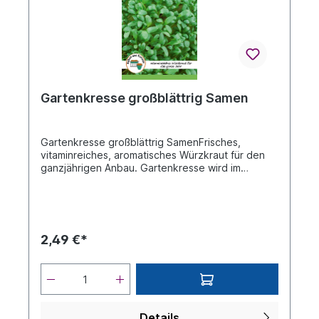
Gartenkresse großblättrig Samen
Gartenkresse großblättrig SamenFrisches,
vitaminreiches, aromatisches Würzkraut für den
ganzjährigen Anbau. Gartenkresse wird im
frischen Zustand verwendet, für Salate, Quark,
zum Garnierenoder einfach nur auf's Butterbrot.
Besonders beliebt in den Wintermonaten auf
derFensterbank.Beschreibung siehe Bild
RückseiteDie An- und Aufzuchtanleitung erhalten
2,49 €*
Sie außerdem mit Ihrer Bestellung auf der
Verpackungsrückseite.Bitte beachten Sie!Leider
kann keine Garantie auf Gelingen und Ertrag
gegeben werden.Die Aufzuchtverhältnisse
können je nach Temperatur, Feuchtigkeit,
Düngung, natürlichen Einflüssen,Beschaffenheit
Details