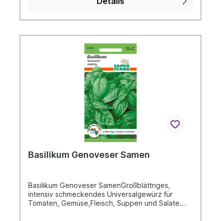
Details
Ihrer Bestellung auf der
Verpackungsrückseite.Bitte beachten Sie!Leider
kann keine Garantie auf Gelingen und Ertrag
gegeben werden.Die Aufzuchtverhältnisse
können je nach Temperatur, Feuchtigkeit,
Düngung, natürlichen Einflüssen,Beschaffenheit
der Erde und Umgang bei der An- und Aufzucht
später nicht mehr nachvollzogen werden.Wir
vertrauen auf Ihre Achtsamkeit und Pflege und
wünschen allen einen sprichwörtlich "GRÜNEN
DAUMEN".Wir wünschen Ihnen viel Spaß an der
Freude und hoffen sehr auf Ihr Verständnis!
Basilikum Genoveser Samen
Basilikum Genoveser SamenGroßblättriges,
intensiv schmeckendes Universalgewürz für
Tomaten, Gemüse,Fleisch, Suppen und Salate.
Wird frisch und getrocknet verwendet, eignet
sich auchzum Einfrieren. Basilikum ist sehr gesund,