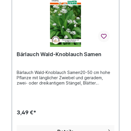
Bärlauch Wald-Knoblauch Samen
Bärlauch Wald-Knoblauch Samen20-50 cm hohe
Pflanze mit länglicher Zwiebel und geradem,
zwei- oder dreikantigem Stängel, Blätter
lanzettlich, Blüten sternförmig, schneeweiß.
Bärlauch kommt in heimischen, schattigen Wäldern
vor und besitzt ähnliche Heil- und Gewürzwirkung
wie Knoblauch. Die jungen, nach Knoblauch
duftenden Blätter verwendet man zu Salat,
3,49 €*
Suppen,Soßen und zu Gemüse. Die Zwiebeln
verwendet man fein gehackt zum
Würzen.Beschreibung siehe Bild RückseiteDie An-
und Aufzuchtanleitung erhalten Sie außerdem mit