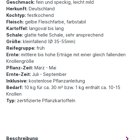
Geschmack:
fein und speckig, leicht mild
Herkunft:
Deutschland
Kochtyp:
festkochend
Fleisch:
gelbe Fleischfarbe, farbstabil
Kartoffel:
langoval bis lang
Schale:
glatte helle Schale, sehr ansprechend
Größe:
kleinfallend (Ø 35-55mm)
Reifegruppe:
früh
Ernte:
mittlere bis hohe Erträge mit einer gleich fallenden
Knollengröße
Pflanz-Zeit:
März - Mai
Ernte-Zeit:
Juli - September
Inklusive:
kostenlose Pflanzanleitung
Bedarf:
10 kg für ca. 30 m² bzw. 1 kg enthält ca. 10-15
Knollen
Typ:
zertifizierte Pflanzkartoffeln
Beschreibung