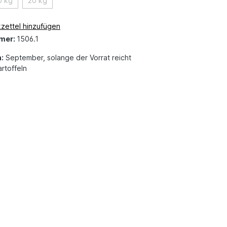
0 kg
20 kg
zettel hinzufügen
mer:
1506.1
:
September, solange der Vorrat reicht
rtoffeln