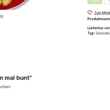
5 kg
1
Zum Merk
Produktnum
Lieferbar von
Typ:
Speiseka
n mal bunt"
offeln!