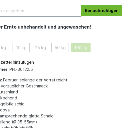
Benachrichtigen
er Ernte unbehandelt und ungewaschen!
 kg
10 kg
25 kg
50 kg
100 kg
zettel hinzufügen
mer:
PFL-30122.5
:
Februar, solange der Vorrat reicht
vorzüglicher Geschmack
tschland
tkochend
gelbfleischig
goval
ansprechende glatte Schale
fallend (Ø 35-55mm)
:
sehr früh bis früh