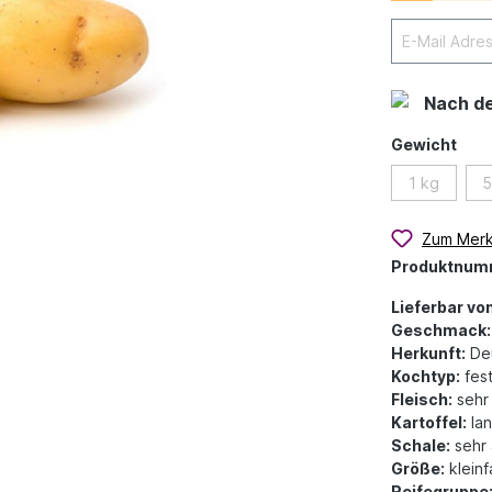
Nach d
Gewicht
1 kg
5
Zum Merk
Produktnum
Lieferbar von
Geschmack:
Herkunft:
Deu
Kochtyp:
fes
Fleisch:
sehr 
Kartoffel:
lan
Schale:
sehr 
Größe:
klein
Reifegruppe