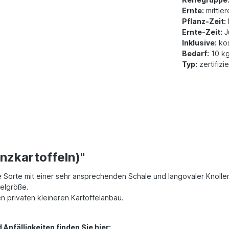
Ernte:
mittler
Pflanz-Zeit:
Ernte-Zeit:
J
Inklusive:
kos
Bedarf:
10 kg
Typ:
zertifizi
nzkartoffeln)"
he Sorte mit einer sehr ansprechenden Schale und langovaler Knolle
felgröße.
en privaten kleineren Kartoffelanbau.
nfälligkeiten finden Sie hier: