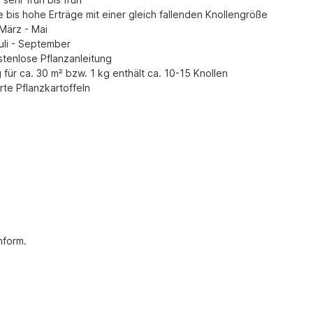
e bis hohe Erträge mit einer gleich fallenden Knollengröße
März - Mai
uli - September
tenlose Pflanzanleitung
 für ca. 30 m² bzw. 1 kg enthält ca. 10-15 Knollen
erte Pflanzkartoffeln
nform.