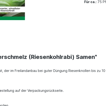
Für ca.:
75 Pf
erschmelz (Riesenkohlrabi) Samen"
ät, der im Freilandanbau bei guter Düngung Riesenknollen bis zu 10
Bestellung auf der Verpackungsrückseite.
erden.